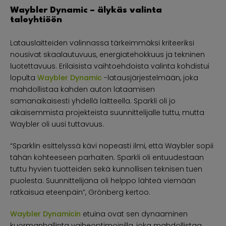
Waybler Dynamic – älykäs valinta
taloyhtiöön
Latauslaitteiden valinnassa tärkeimmäksi kriteeriksi
nousivat skaalautuvuus, energiatehokkuus ja tekninen
luotettavuus. Erilaisista vaihtoehdoista valinta kohdistui
lopulta
Waybler Dynamic
-latausjärjestelmään, joka
mahdollistaa kahden auton lataamisen
samanaikaisesti yhdellä laitteella. Sparkli oli jo
aikaisemmista projekteista suunnittelijalle tuttu, mutta
Waybler oli uusi tuttavuus.
“Sparklin esittelyssä kävi nopeasti ilmi, että Waybler sopii
tähän kohteeseen parhaiten. Sparkli oli entuudestaan
tuttu hyvien tuotteiden sekä kunnollisen teknisen tuen
puolesta. Suunnittelijana oli helppo lähteä viemään
ratkaisua eteenpäin”, Grönberg kertoo.
Waybler Dynamicin
etuina ovat sen dynaaminen
kuormanhallinta vaiheoptimoinilla, joka mahdollistaa