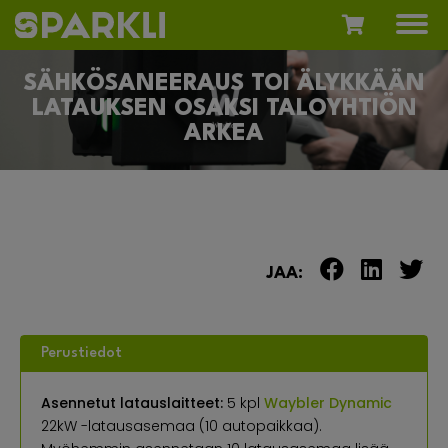
SÄHKÖSANEERAUS TOI ÄLYKKÄÄN
LATAUKSEN OSAKSI TALOYHTIÖN
ARKEA
JAA:
Perustiedot
Asennetut latauslaitteet:
5 kpl
Waybler Dynamic
22kW -latausasemaa (10 autopaikkaa).