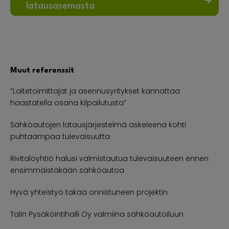
latausasemasta
Muut referenssit
”Laitetoimittajat ja asennusyritykset kannattaa
haastatella osana kilpailutusta”
Sähköautojen latausjärjestelmä askeleena kohti
puhtaampaa tulevaisuutta
Rivitaloyhtiö halusi valmistautua tulevaisuuteen ennen
ensimmäistäkään sähköautoa
Hyvä yhteistyö takaa onnistuneen projektin
Talin Pysäköintihalli Oy valmiina sähköautoiluun