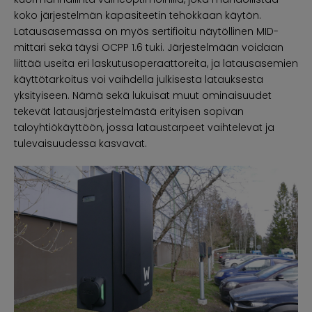
koko järjestelmän kapasiteetin tehokkaan käytön.
Latausasemassa on myös sertifioitu näytöllinen MID-
mittari sekä täysi OCPP 1.6 tuki. Järjestelmään voidaan
liittää useita eri laskutusoperaattoreita, ja latausasemien
käyttötarkoitus voi vaihdella julkisesta latauksesta
yksityiseen. Nämä sekä lukuisat muut ominaisuudet
tekevät latausjärjestelmästä erityisen sopivan
taloyhtiökäyttöön, jossa lataustarpeet vaihtelevat ja
tulevaisuudessa kasvavat.