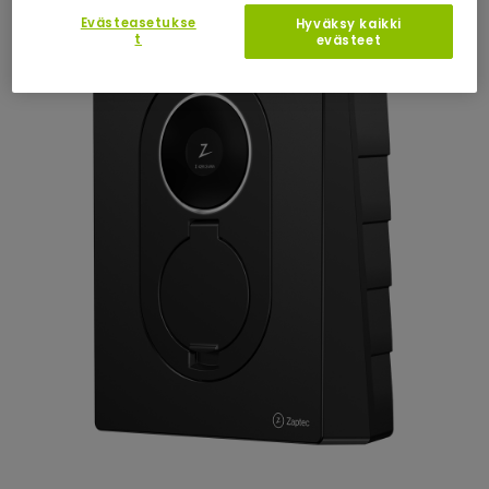
Evästeasetukse
Hyväksy kaikki
t
evästeet