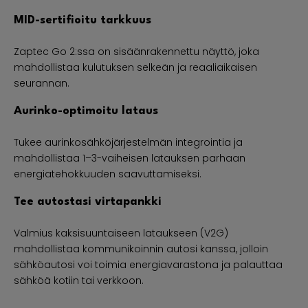
MID-sertifioitu tarkkuus
Zaptec Go 2:ssa on sisäänrakennettu näyttö, joka
mahdollistaa kulutuksen selkeän ja reaaliaikaisen
seurannan.
Aurinko-optimoitu lataus
Tukee aurinkosähköjärjestelmän integrointia ja
mahdollistaa 1–3-vaiheisen latauksen parhaan
energiatehokkuuden saavuttamiseksi.
Tee autostasi virtapankki
Valmius kaksisuuntaiseen lataukseen (V2G)
mahdollistaa kommunikoinnin autosi kanssa, jolloin
sähköautosi voi toimia energiavarastona ja palauttaa
sähköä kotiin tai verkkoon.