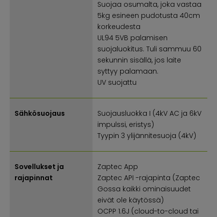
Suojaa osumalta, joka vastaa
5kg esineen pudotusta 40cm
korkeudesta
UL94 5VB palamisen
suojaluokitus. Tuli sammuu 60
sekunnin sisällä, jos laite
syttyy palamaan.
UV suojattu
Sähkösuojaus
Suojausluokka I (4kV AC ja 6kV
impulssi, eristys)
Tyypin 3 ylijännitesuoja (4kV)
Sovellukset ja
Zaptec App
rajapinnat
Zaptec API -rajapinta (Zaptec
Gossa kaikki ominaisuudet
eivät ole käytössä)
OCPP 1.6J (cloud-to-cloud tai