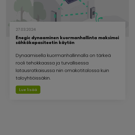
27.03.2024
Enegic dynaaminen kuormanhallinta maksimoi
sähkökapasiteetin käytön
Dynaamisella kuormanhallinnalla on tärkeä
rooli tehokkaassa ja turvallisessa
latausratkaisussa niin omakotitalossa kuin
taloyhtiöissäkin.
Lue lisää