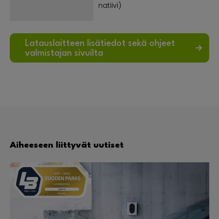
natiivi)
Latauslaitteen lisätiedot sekä ohjeet
valmistajan sivuilta
Aiheeseen liittyvät uutiset