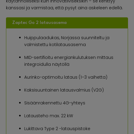
käytännölliseksi kuin innovatiiviseksikin – se kehittyy
kanssasi ja varmistaa, että pysyt aina askeleen edellä.
Zaptec Go 2 latausasema
Huippulaadukas, Norjassa suunniteltu ja
valmistettu kotilatausasema
MID-sertifioitu energiankulutuksen mittaus
integroidulla näytöllä
Aurinko-optimoitu lataus (1–3 vaihetta)
Kaksisuuntainen latausvalmius (V2G)
Sisäänrakennettu 4G-yhteys
Latausteho max. 22 kW
Lukittava Type 2 -latauspistoke