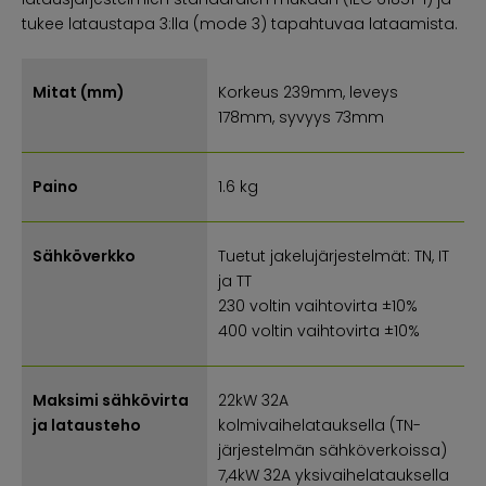
tukee lataustapa 3:lla (mode 3) tapahtuvaa lataamista.
Mitat (mm)
Korkeus 239mm, leveys
178mm, syvyys 73mm
Paino
1.6 kg
Sähköverkko
Tuetut jakelujärjestelmät: TN, IT
ja TT
230 voltin vaihtovirta ±10%
400 voltin vaihtovirta ±10%
Maksimi sähkövirta
22kW 32A
ja latausteho
kolmivaihelatauksella (TN-
järjestelmän sähköverkoissa)
7,4kW 32A yksivaihelatauksella