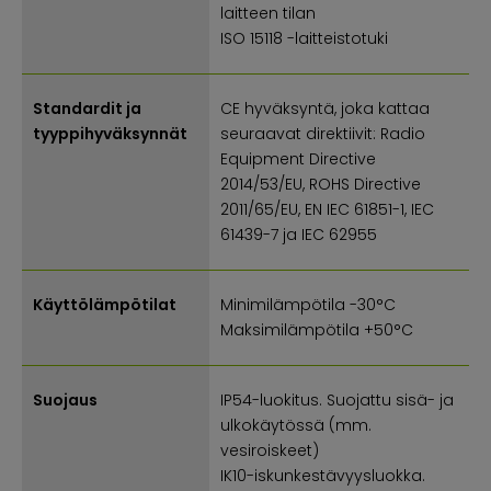
laitteen tilan
ISO 15118 -laitteistotuki
Standardit ja
CE hyväksyntä, joka kattaa
tyyppihyväksynnät
seuraavat direktiivit: Radio
Equipment Directive
2014/53/EU, ROHS Directive
2011/65/EU, EN IEC 61851-1, IEC
61439-7 ja IEC 62955
Käyttölämpötilat
Minimilämpötila -30°C
Maksimilämpötila +50°C
Suojaus
IP54-luokitus. Suojattu sisä- ja
ulkokäytössä (mm.
vesiroiskeet)
IK10-iskunkestävyysluokka.