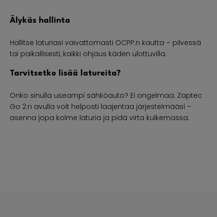
Älykäs hallinta
Hallitse laturiasi vaivattomasti OCPP:n kautta – pilvessä
tai paikallisesti, kaikki ohjaus käden ulottuvilla.
Tarvitsetko lisää latureita?
Onko sinulla useampi sähköauto? Ei ongelmaa. Zaptec
Go 2:n avulla voit helposti laajentaa järjestelmääsi –
asenna jopa kolme laturia ja pidä virta kulkemassa.