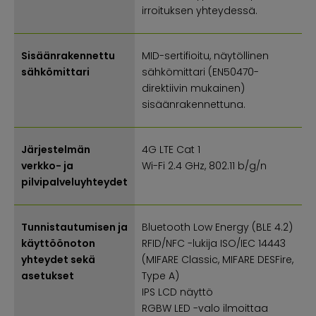
irroituksen yhteydessä.
Sisäänrakennettu
MID-sertifioitu, näytöllinen
sähkömittari
sähkömittari (EN50470-
direktiivin mukainen)
sisäänrakennettuna.
Järjestelmän
4G LTE Cat 1
verkko- ja
Wi-Fi 2.4 GHz, 802.11 b/g/n
pilvipalveluyhteydet
Tunnistautumisen ja
Bluetooth Low Energy (BLE 4.2)
käyttöönoton
RFID/NFC -lukija ISO/IEC 14443
yhteydet sekä
(MIFARE Classic, MIFARE DESFire,
asetukset
Type A)
IPS LCD näyttö
RGBW LED -valo ilmoittaa