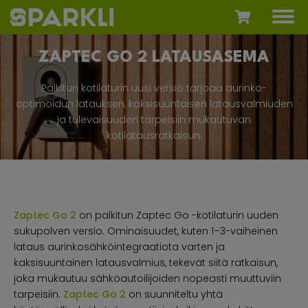
ZAPTEC GO 2 LATAUSASEMA
Palkitun kotilaturin uusi versio tarjoaa aurinko-
optimoidun latauksen, kaksisuuntaisen latausvalmiuden
ja tulevaisuuden tarpeisiin mukautuvan
kotilatausratkaisun.
Zaptec Go 2
on palkitun Zaptec Go -kotilaturin uuden
sukupolven versio. Ominaisuudet, kuten 1–3-vaiheinen
lataus aurinkosähköintegraatiota varten ja
kaksisuuntainen latausvalmius, tekevät siitä ratkaisun,
joka mukautuu sähköautoilijoiden nopeasti muuttuviin
tarpeisiin.
Zaptec Go 2
on suunniteltu yhtä