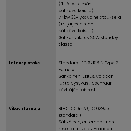
(IT-järjestelmän
sähköverkoissa)
7,4kW 32A yksivaihelatauksella
(TN-järjestelmän
sähköverkoissa)
Sähkönkulutus 2,5W standby-
tilassa
Latauspistoke
Standardi: EC 62196-2 Type 2
Female
Sähköinen lukitus, voidaan
lukita pysyvästi asemaan
käyttäjän toimesta.
Vikavirtasuoja
RDC-DD 6mA (IEC 62955 -
standardi)
Sähköinen, automaattinen
resetointi Type 2 -kaapelin