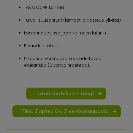
Täysi OCPP 1.6 -tuki
Turvallisuusanturit (lämpötila, kosteus, ylivirta)
Laajennettavissa jopa kolmeen laturiin
5 vuoden takuu
Ulkoasua voi muokata vaihdettavilla
etukansilla (6 värivaihtoehtoa).
Lataa tuotekortti (eng)
Tilaa Zaptec Go 2 verkkokaupasta