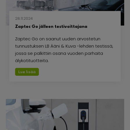
28.11.2024
Zaptec Go jälleen testivoittajana
Zaptec Go on saanut uuden arvostetun
tunnustuksen LB Ääni & Kuva -lehden testissä,
jossa se palkittiin osana vuoden parhaita
älykotituotteita.
Lue lisää