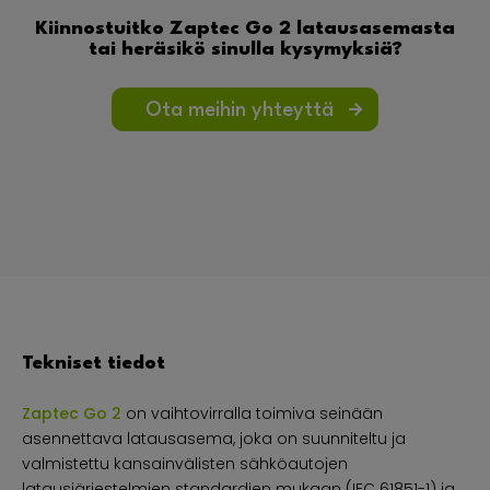
Kiinnostuitko Zaptec Go 2 latausasemasta
tai heräsikö sinulla kysymyksiä?
Ota meihin yhteyttä
Tekniset tiedot
Zaptec Go 2
on vaihtovirralla toimiva seinään
asennettava latausasema, joka on suunniteltu ja
valmistettu kansainvälisten sähköautojen
latausjärjestelmien standardien mukaan (IEC 61851-1) ja