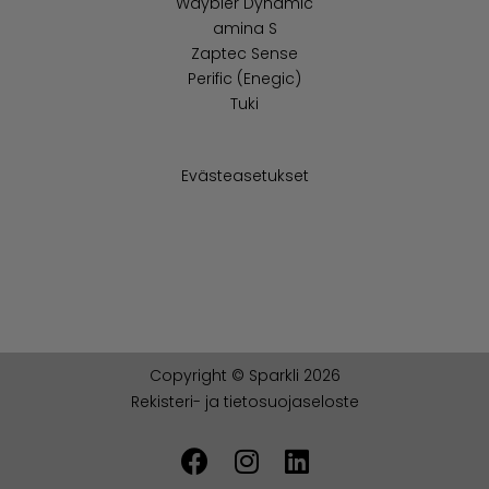
Waybler Dynamic
amina S
Zaptec Sense
Perific (Enegic)
Tuki
Evästeasetukset
Copyright © Sparkli 2026
Rekisteri- ja tietosuojaseloste