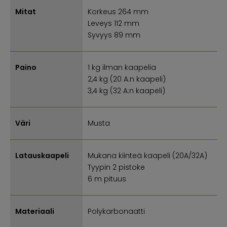
Mitat
Korkeus 264 mm
Leveys 112 mm
Syvyys 89 mm
Paino
1 kg ilman kaapelia
2,4 kg (20 A:n kaapeli)
3,4 kg (32 A:n kaapeli)
Väri
Musta
Latauskaapeli
Mukana kiinteä kaapeli (20A/32A)
Tyypin 2 pistoke
6 m pituus
Materiaali
Polykarbonaatti