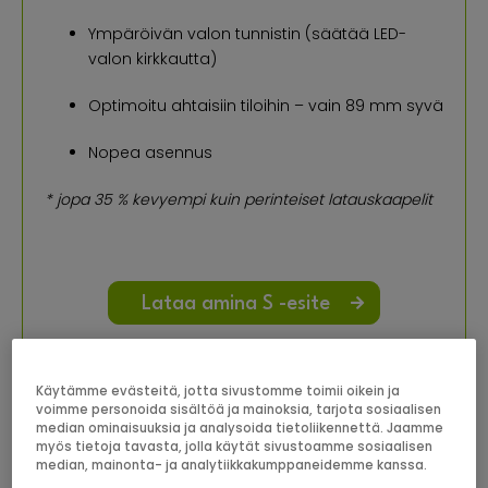
Ympäröivän valon tunnistin (säätää LED-
valon kirkkautta)
Optimoitu ahtaisiin tiloihin – vain 89 mm syvä
Nopea asennus
* jopa 35 % kevyempi kuin perinteiset latauskaapelit
Lataa amina S -esite
Tilaa amina S verkkokaupasta
Käytämme evästeitä, jotta sivustomme toimii oikein ja
voimme personoida sisältöä ja mainoksia, tarjota sosiaalisen
median ominaisuuksia ja analysoida tietoliikennettä. Jaamme
myös tietoja tavasta, jolla käytät sivustoamme sosiaalisen
median, mainonta- ja analytiikkakumppaneidemme kanssa.