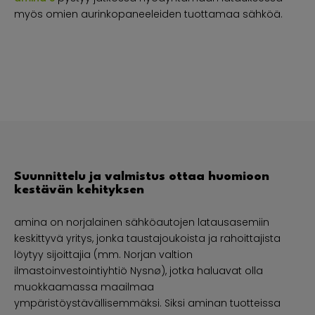
myös omien aurinkopaneeleiden tuottamaa sähköä.
Suunnittelu ja valmistus ottaa huomioon
kestävän kehityksen
amina on norjalainen sähköautojen latausasemiin
keskittyvä yritys, jonka taustajoukoista ja rahoittajista
löytyy sijoittajia (mm. Norjan valtion
ilmastoinvestointiyhtiö Nysnø), jotka haluavat olla
muokkaamassa maailmaa
ympäristöystävällisemmäksi. Siksi aminan tuotteissa