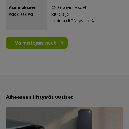
Asennukseen
TX20 ruuvimeisseli
vaadittava
Katkaisija
Ulkoinen RCD tyyppi A
Valmistajan sivut
Aiheeseen liittyvät uutiset