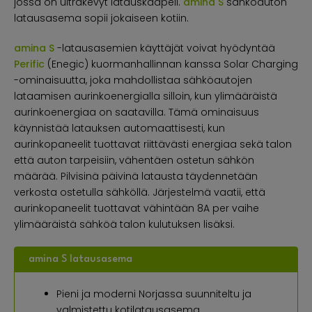
jossa on ultrakevyt latauskaapeli.
amina S
sähköauton
latausasema sopii jokaiseen kotiin.
amina S
-latausasemien käyttäjät voivat hyödyntää
Perific
(Enegic) kuormanhallinnan kanssa Solar Charging
-ominaisuutta, joka mahdollistaa sähköautojen
lataamisen aurinkoenergialla silloin, kun ylimääräistä
aurinkoenergiaa on saatavilla. Tämä ominaisuus
käynnistää latauksen automaattisesti, kun
aurinkopaneelit tuottavat riittävästi energiaa sekä talon
että auton tarpeisiin, vähentäen ostetun sähkön
määrää. Pilvisinä päivinä latausta täydennetään
verkosta ostetulla sähköllä. Järjestelmä vaatii, että
aurinkopaneelit tuottavat vähintään 8A per vaihe
ylimääräistä sähköä talon kulutuksen lisäksi.
amina S latausasema
Pieni ja moderni Norjassa suunniteltu ja
valmistettu kotilatausasema