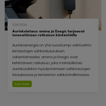
11.06.2024
Aurinkolataus: amina ja Enegic tarjoavat
innovatiivisen ratkaisun kiinteistöille
Aurinkoenergia on yhä suositumpi vaihtoehto
kiinteistöjen sähkönkulutuksen
vähentämiseksi. amina ja Enegic ovat
kehittäneet ratkaisun, joka mahdollistaa
aurinkosähkön hyödyntämisen sähköautojen
latauksessa ja kiinteistön sähkönhallinnassa.
Lue lisää