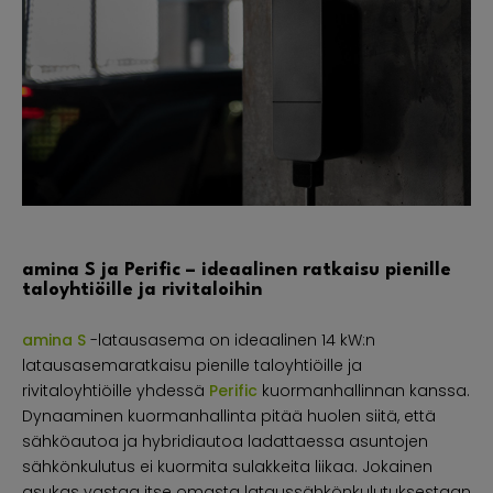
amina S ja Perific – ideaalinen ratkaisu pienille
taloyhtiöille ja rivitaloihin
amina S
-latausasema on ideaalinen 14 kW:n
latausasemaratkaisu pienille taloyhtiöille ja
rivitaloyhtiöille yhdessä
Perific
kuormanhallinnan kanssa.
Dynaaminen kuormanhallinta pitää huolen siitä, että
sähköautoa ja hybridiautoa ladattaessa asuntojen
sähkönkulutus ei kuormita sulakkeita liikaa. Jokainen
asukas vastaa itse omasta lataussähkönkulutuksestaan