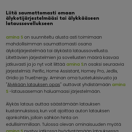
Liitä saumattomasti omaan
älykotijärjestelmääsi tai älykkääseen
lataussovellukseen
amina S
on suunniteltu alusta asti toimimaan
mahdollisimman saumattomasti osana
älykotijärjestelmää tai älykästä lataussovellusta.
Liitettävien järjestelmien ja sovellusten määrä kasvaa
jatkuvasti ja jo nyt voit liittää
amina S
:n osaksi seuraavia
järjestelmiä: Perific, Home Assistant, Homey Pro, Jedlix,
Gridio ja TrueEnergy. Aminan oma tuotetukisivusto ja
"
Älykkään latauksen opas
" auttavat yhdistämään
amina
S
-latausaseman haluamaasi järjestelmään.
Älykäs lataus auttaa säästämään latauksen
kustannuksissa, kun voit ajoittaa auton latauksen
ajankohtiin, jolloin sähkön hinta on
edullisimmillaan. Tulossa olevan ominaisuuden myötä
amina S
pystyy jatkossa hyödyntämään latauksessa