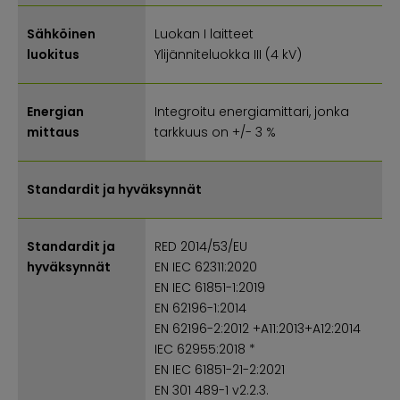
Sähköinen
Luokan I laitteet
luokitus
Ylijänniteluokka III (4 kV)
Energian
Integroitu energiamittari, jonka
mittaus
tarkkuus on +/- 3 %
Standardit ja hyväksynnät
Standardit ja
RED 2014/53/EU
hyväksynnät
EN IEC 62311:2020
EN IEC 61851-1:2019
EN 62196-1:2014
EN 62196-2:2012 +A11:2013+A12:2014
IEC 62955:2018 *
EN IEC 61851-21-2:2021
EN 301 489-1 v2.2.3.