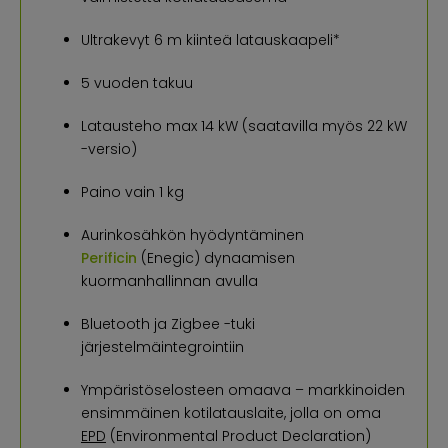
Ultrakevyt 6 m kiinteä latauskaapeli*
5 vuoden takuu
Latausteho max 14 kW (saatavilla myös 22 kW
-versio)
Paino vain 1 kg
Aurinkosähkön hyödyntäminen
Perificin
(Enegic) dynaamisen
kuormanhallinnan avulla
Bluetooth ja Zigbee -tuki
järjestelmäintegrointiin
Ympäristöselosteen omaava – markkinoiden
ensimmäinen kotilatauslaite, jolla on oma
EPD
(Environmental Product Declaration)