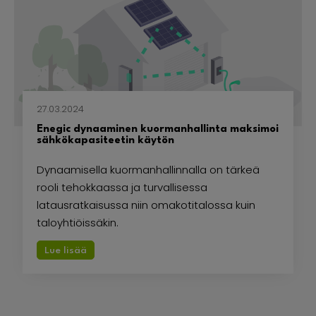
27.03.2024
Enegic dynaaminen kuormanhallinta maksimoi
sähkökapasiteetin käytön
Dynaamisella kuormanhallinnalla on tärkeä
rooli tehokkaassa ja turvallisessa
latausratkaisussa niin omakotitalossa kuin
taloyhtiöissäkin.
Lue lisää