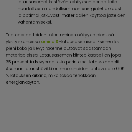
latausasemat kestävän kehityksen periaatteita
noudattaen mahdollisimman energiatehokkaasti
ja optimoi jatkuvasti materiaalien käyttöä jätteiden
vähentämiseksi.
Tuoteperiaatteiden toteutuminen näkyykin pienissä
yksityiskohdissa
amina S
-latausasemissa. Esimerkiksi
pieni koko ja kevyt rakenne auttavat säästämään
materiaaleissa. Latausaseman kiinteä kaapeli on jopa
35 prosenttia kevyempi kuin perinteiset latauskaapelit.
Aseman lataushävikki on markkinoiden johtava, alle 0,05
% latauksen aikana, mikä takaa tehokkaan
energiankäytön.