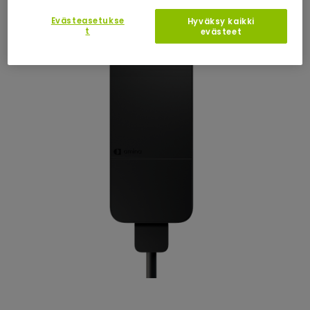
Evästeasetukse
Hyväksy kaikki
t
evästeet