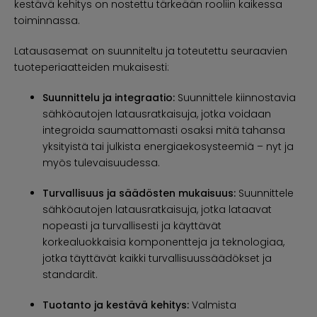
kestävä kehitys on nostettu tärkeään rooliin kaikessa
toiminnassa.
Latausasemat on suunniteltu ja toteutettu seuraavien
tuoteperiaatteiden mukaisesti:
Suunnittelu ja integraatio:
Suunnittele kiinnostavia
sähköautojen latausratkaisuja, jotka voidaan
integroida saumattomasti osaksi mitä tahansa
yksityistä tai julkista energiaekosysteemiä – nyt ja
myös tulevaisuudessa.
Turvallisuus ja säädösten mukaisuus:
Suunnittele
sähköautojen latausratkaisuja, jotka lataavat
nopeasti ja turvallisesti ja käyttävät
korkealuokkaisia komponentteja ja teknologiaa,
jotka täyttävät kaikki turvallisuussäädökset ja
standardit.
Tuotanto ja kestävä kehitys:
Valmista