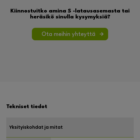
Kiinnostuitko amina S -latausasemasta tai
heräsikö sinulla kysymyksiä?
Ota meihin yhteyttä
Tekniset tiedot
Yksityiskohdat ja mitat