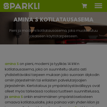
AMINA S KOTILATAUSASEMA
Pieni ja moderni kotilatausasema, joka muokkautuu
jokaiseen käyttötarpeeseen.
amina S
on pieni, moderni ja tyylikäs 14 kW:n
kotilatausasema, joka on suunniteltu alusta asti
yhdistettäväksi tarpeen mukaan joko suoraan älykodin
omiin järjestelmiin tai erilaisten palvelutarjoajien
järjestelmiin. Kiertotalous ja ympäristöystävällisyys ovat
olleet myös tärkeässä roolissa tuotteen suunnittelussa,
ja
amina S
onkin ensimmäinen ympäristöselosteen
omaava kotilatauslaite, joka painaa vain yhden kilon ja