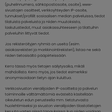
(puhelinnumero, sähköpostiosoite, osoite), www-
sivustojen osoitteet, verkkoyhteyden IP-osoite,
tunnukset/profiilit sosiaalisen median palveluissa, tiedot
tilatuista palveluista ja niiden muutoksista,
laskutustiedot, muut asiakassuhteeseen ja tilattuihin
palveluihin liittyvät tiedot.
Jos rekisteröityjen ryhmiä on useita (esim.
asiakasrekisteri ja markkinointirekisteri), listaa ne sekä
niiden tietosisältö pääpiirteissään.
Kerro tässä myös tietojen säilytysaika, mikäli
mahdollista. Kerro myös, jos tiedot esimerkiksi
anonymisoidaan tietyn ajan kuluttua.
Verkkosivuston vierailijoiden IP-osoitteita ja palvelun
toiminnoille välttämättömiä evästeitä käsitellään
oikeutetun edun perusteella mm. tietoturvasta
huolehtimiseksi ja sivuston vierailijoiden tilastotietojen
keruuta varten niissä tapauksissa, kun niiden voidaan