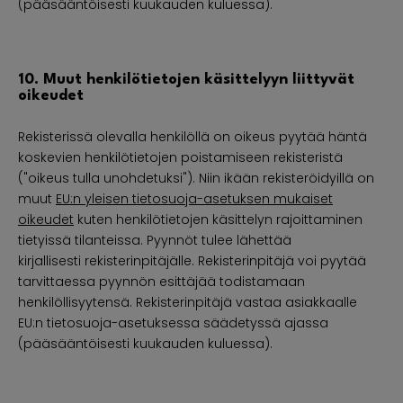
(pääsääntöisesti kuukauden kuluessa).
10. Muut henkilötietojen käsittelyyn liittyvät
oikeudet
Rekisterissä olevalla henkilöllä on oikeus pyytää häntä
koskevien henkilötietojen poistamiseen rekisteristä
("oikeus tulla unohdetuksi"). Niin ikään rekisteröidyillä on
muut
EU:n yleisen tietosuoja-asetuksen mukaiset
oikeudet
kuten henkilötietojen käsittelyn rajoittaminen
tietyissä tilanteissa. Pyynnöt tulee lähettää
kirjallisesti rekisterinpitäjälle. Rekisterinpitäjä voi pyytää
tarvittaessa pyynnön esittäjää todistamaan
henkilöllisyytensä. Rekisterinpitäjä vastaa asiakkaalle
EU:n tietosuoja-asetuksessa säädetyssä ajassa
(pääsääntöisesti kuukauden kuluessa).