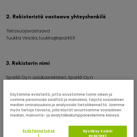
2. Rekisteristä vastaava yhteyshenkilö
Tietosuojavastaava
Tuukka Vesala, tuukka@sparkli.fi
3. Rekisterin nimi
Sparkli Oy:n asiakasrekisteri, Sparkli Oy:n
markkinointirekisteri, Sparkli Oy:n sidosryhmärekisteri,
Sparkli Oy:n verkkopalvelun käyttäjärekisteri, Sparkli Oy:n
Käytämme evästeitä, jotta sivustomme toimii oikein ja
työntekijärekisteri.
voimme personoida sisältöä ja mainoksia, tarjota sosiaalisen
median ominaisuuksia ja analysoida tietoliikennettä. Jaamme
myös tietoja tavasta, jolla käytät sivustoamme sosiaalisen
median, mainonta- ja analytiikkakumppaneidemme kanssa.
4. Oikeusperuste ja henkilötietojen käsittelyn
tarkoitus
Evästeasetukse
Hyväksy kaikki
t
evästeet