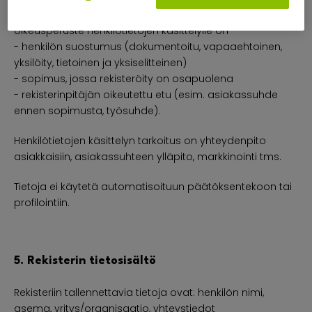
EU:n yleisen tietosuoja-asetuksen mukainen
oikeusperuste henkilötietojen käsittelylle on
- henkilön suostumus (dokumentoitu, vapaaehtoinen,
yksilöity, tietoinen ja yksiselitteinen)
- sopimus, jossa rekisteröity on osapuolena
- rekisterinpitäjän oikeutettu etu (esim. asiakassuhde
ennen sopimusta, työsuhde).
Henkilötietojen käsittelyn tarkoitus on yhteydenpito
asiakkaisiin, asiakassuhteen ylläpito, markkinointi tms.
Tietoja ei käytetä automatisoituun päätöksentekoon tai
profilointiin.
5. Rekisterin tietosisältö
Rekisteriin tallennettavia tietoja ovat: henkilön nimi,
asema, yritys/organisaatio, yhteystiedot