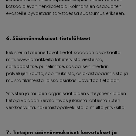
katsoa olevan henkilötietoja. Kolmansien osapuolten
evästeille pyydetään tarvittaessa suostumus erikseen.
6. Säännönmukaiset tietolähteet
Rekisteriin tallennettavat tiedot saadaan asiakkaalta
mm. www-lomakkeilla lähetetyistä viesteistä,
sähköpostitse, puhelimitse, sosiaalisen median
palvelujen kautta, sopimuksista, asiakastapaamisista ja
muista tilanteista, joissa asiakas luovuttaa tietojaan.
Yritysten ja muiden organisaatioiden yhteyshenkilöiden
tietoja voidaan kerätä myös julkisista lähteistä kuten
verkkosivuilta, hakemistopalveluista ja muilta yrityksiltä.
7. Tietojen säännönmukaiset luovutukset ja