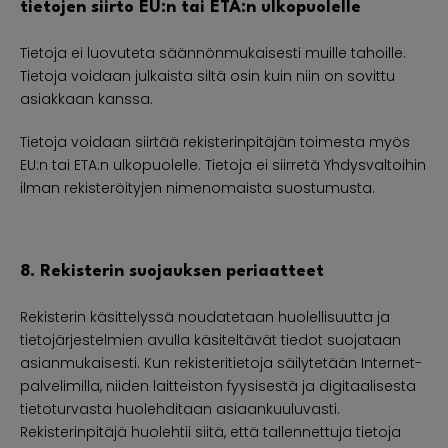
tietojen siirto EU:n tai ETA:n ulkopuolelle
Tietoja ei luovuteta säännönmukaisesti muille tahoille.
Tietoja voidaan julkaista siltä osin kuin niin on sovittu
asiakkaan kanssa.
Tietoja voidaan siirtää rekisterinpitäjän toimesta myös
EU:n tai ETA:n ulkopuolelle. Tietoja ei siirretä Yhdysvaltoihin
ilman rekisteröityjen nimenomaista suostumusta.
8. Rekisterin suojauksen periaatteet
Rekisterin käsittelyssä noudatetaan huolellisuutta ja
tietojärjestelmien avulla käsiteltävät tiedot suojataan
asianmukaisesti. Kun rekisteritietoja säilytetään Internet-
palvelimilla, niiden laitteiston fyysisestä ja digitaalisesta
tietoturvasta huolehditaan asiaankuuluvasti.
Rekisterinpitäjä huolehtii siitä, että tallennettuja tietoja