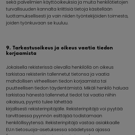
sekä palvelimien käyttöoikeuksia ja muita henkilötietojen
turvallisuuden kannalta kriittisiä tietoja käsitellään
luottamuksellisesti ja vain niiden työntekijöiden toimesta,
joiden työnkuvaan se kuuluu.
9. Tarkastusoikeus ja oikeus vaatia tiedon
korjaamista
Jokaisella rekisterissä olevalla henkilöllä on oikeus
tarkistaa rekisteriin tallennetut tietonsa ja vaatia
mahdollisen virheellisen tiedon korjaamista tai
puutteellisen tiedon täydentämistä. Mikäli henkilö haluaa
tarkistaa hänestä tallennetut tiedot tai vaatia niihin
oikaisua, pyyntö tulee lähettää
kirjallisesti rekisterinpitäjälle. Rekisterinpitäjä voi pyytää
tarvittaessa pyynnön esittäjää todistamaan
henkilöllisyytensä. Rekisterinpitäjä vastaa asiakkaalle
EU:n tietosuoja-asetuksessa säädetyssä ajassa