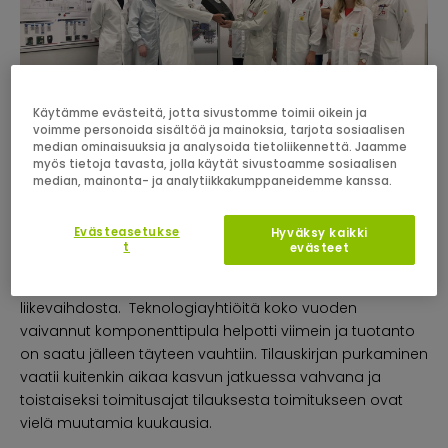
Käytämme evästeitä, jotta sivustomme toimii oikein ja
voimme personoida sisältöä ja mainoksia, tarjota sosiaalisen
median ominaisuuksia ja analysoida tietoliikennettä. Jaamme
myös tietoja tavasta, jolla käytät sivustoamme sosiaalisen
median, mainonta- ja analytiikkakumppaneidemme kanssa.
Zaptecin kolmannen vuosineljänneksen liikevaihto oli 224
miljoonaa kruunua, jossa on kasvua 71 prosenttia
Evästeasetukse
Hyväksy kaikki
edellisvuoteen verrattuna. Zaptecin
t
evästeet
kansainvälistymisstrategia etenee vauhdilla ja Norjan
ulkopuolelta tuli jo ennätykselliset 68 prosenttia yhtiön
liikevaihdosta. Teknologiayhtiöitä koko vuoden
vaivannut komponenttipula helpotti viimein ja tuotanto
on saatu jälleen täyteen vauhtiin. Tilauskirjan purkaminen
vaatii kuitenkin aikaa kasvun jatkuessa vahvana ja
toistaiseksi toimitusajat tilauksesta toimitukseen ovat
vielä muutamia kuukausia.