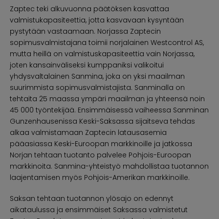
Zaptec teki alkuvuonna päätöksen kasvattaa
valmistukapasiteettia, jotta kasvavaan kysyntään
pystytään vastaamaan. Norjassa Zaptecin
sopimusvalmistajana toimii norjalainen Westcontrol AS,
mutta heillä on valmistuskapasiteettia vain Norjassa,
joten kansainväliseksi kumppaniksi valikoitui
yhdysvaltalainen Sanmina, joka on yksi maailman
suurimmista sopimusvalmistajista. Sanminalla on
tehtaita 25 maassa ympäri maailman ja yhteensä noin
45 000 työntekijää. Ensimmäisessä vaiheessa Sanminan
Gunzenhausenissa Keski-Saksassa sijaitseva tehdas
alkaa valmistamaan Zaptecin latausasemia
pääasiassa Keski-Euroopan markkinoille ja jatkossa
Norjan tehtaan tuotanto palvelee Pohjois-Euroopan
markkinoita. Sanmina-yhteistyö mahdollistaa tuotannon
laajentamisen myös Pohjois-Amerikan markkinoille.
Saksan tehtaan tuotannon ylösajo on edennyt
aikataulussa ja ensimmäiset Saksassa valmistetut