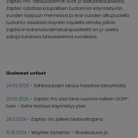
Zaptec Pro -latausasemat ovat jo laatutestauksessa.
Zaptec odottaa kaupallisen tuotannon käynnistyvän
vuoden loppuun mennessä ja ensi vuoden alkupuolella
tuotanto saadaan käyntiin täydellä teholla, jolloin
Zaptecin kokonaisvalmistukapasiteetti on jo useita
satoja tuhansia latausasemia vuodessa.
Uusimmat uutiset
24.02.2026
-
Sähköautojen lataus haastaa taloyhtiöitä
23.05.2025
-
Zaptec Pro saa tänä vuonna natiivin OCPP-
tuen – beta-testaus käynnistyy pian
28.11.2024
-
Zaptec Go jälleen testivoittajana
10.10.2024
-
Waybler Dynamic – Skaalautuva ja