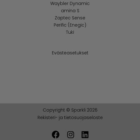
Waybler Dynamic
amina S
Zaptec Sense
Perific (Enegic)
Tuki
Evästeasetukset
Copyright © Sparkli 2026
Rekisteri- ja tietosuojaseloste