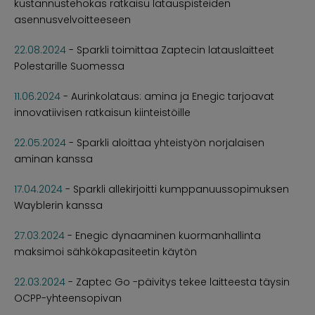
kustannustehokas ratkaisu latauspisteiden
asennusvelvoitteeseen
22.08.2024
-
Sparkli toimittaa Zaptecin latauslaitteet
Polestarille Suomessa
11.06.2024
-
Aurinkolataus: amina ja Enegic tarjoavat
innovatiivisen ratkaisun kiinteistöille
22.05.2024
-
Sparkli aloittaa yhteistyön norjalaisen
aminan kanssa
17.04.2024
-
Sparkli allekirjoitti kumppanuussopimuksen
Wayblerin kanssa
27.03.2024
-
Enegic dynaaminen kuormanhallinta
maksimoi sähkökapasiteetin käytön
22.03.2024
-
Zaptec Go -päivitys tekee laitteesta täysin
OCPP-yhteensopivan