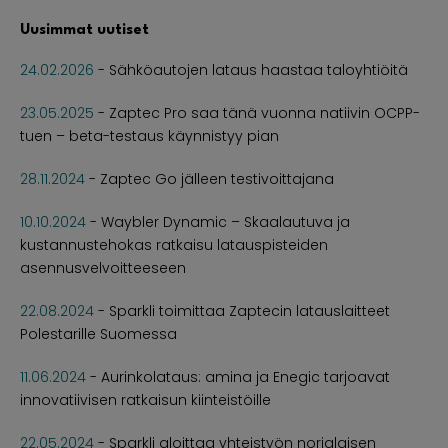
Uusimmat uutiset
24.02.2026
-
Sähköautojen lataus haastaa taloyhtiöitä
23.05.2025
-
Zaptec Pro saa tänä vuonna natiivin OCPP-
tuen – beta-testaus käynnistyy pian
28.11.2024
-
Zaptec Go jälleen testivoittajana
10.10.2024
-
Waybler Dynamic – Skaalautuva ja
kustannustehokas ratkaisu latauspisteiden
asennusvelvoitteeseen
22.08.2024
-
Sparkli toimittaa Zaptecin latauslaitteet
Polestarille Suomessa
11.06.2024
-
Aurinkolataus: amina ja Enegic tarjoavat
innovatiivisen ratkaisun kiinteistöille
22.05.2024
-
Sparkli aloittaa yhteistyön norjalaisen