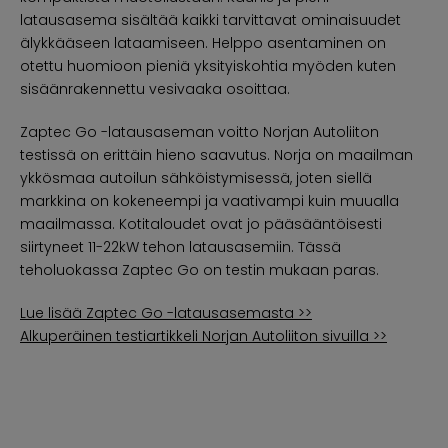
latausasema sisältää kaikki tarvittavat ominaisuudet
älykkääseen lataamiseen. Helppo asentaminen on
otettu huomioon pieniä yksityiskohtia myöden kuten
sisäänrakennettu vesivaaka osoittaa.
Zaptec Go -latausaseman voitto Norjan Autoliiton
testissä on erittäin hieno saavutus. Norja on maailman
ykkösmaa autoilun sähköistymisessä, joten siellä
markkina on kokeneempi ja vaativampi kuin muualla
maailmassa. Kotitaloudet ovat jo pääsääntöisesti
siirtyneet 11-22kW tehon latausasemiin. Tässä
teholuokassa Zaptec Go on testin mukaan paras.
Lue lisää Zaptec Go -latausasemasta >>
Alkuperäinen testiartikkeli Norjan Autoliiton sivuilla >>