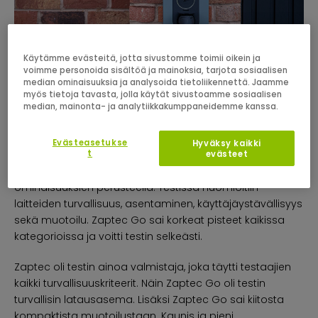
Käytämme evästeitä, jotta sivustomme toimii oikein ja
voimme personoida sisältöä ja mainoksia, tarjota sosiaalisen
median ominaisuuksia ja analysoida tietoliikennettä. Jaamme
myös tietoja tavasta, jolla käytät sivustoamme sosiaalisen
median, mainonta- ja analytiikkakumppaneidemme kanssa.
Norjan Autoliitto (NAF) testasi kymmenen eri
Evästeasetukse
Hyväksy kaikki
kotilataukseen tarkoitettua latausasemaa. Laitteet
t
evästeet
valittiin eri valmistajilta hinnan, suosion ja
ominaisuuksien perusteella. Testissä huomioitiin
laitteiden turvallisuus, asentaminen, käyttäjäystävällisyys
sekä muotoilu. Zaptec Go sai korkeat pisteet kaikissa
kategorioissa ja voitti testin selkeästi.
Zaptec oli testin ainoa valmistaja, joka täytti testaajien
kaikki turvallisuuskriteerit. Näin Zaptec Go oli testin
turvallisin latausasema. Lisäksi Zaptec Go sai kiitosta
kompaktista muotoilustaan. Kaunis ja pieni