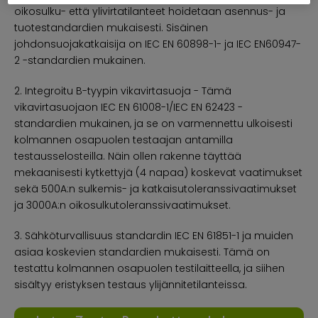
oikosulku- että ylivirtatilanteet hoidetaan asennus- ja
tuotestandardien mukaisesti. Sisäinen
johdonsuojakatkaisija on IEC EN 60898-1- ja IEC EN60947-
2 -standardien mukainen.
2. Integroitu B-tyypin vikavirtasuoja - Tämä
vikavirtasuojaon IEC EN 61008-1/IEC EN 62423 -
standardien mukainen, ja se on varmennettu ulkoisesti
kolmannen osapuolen testaajan antamilla
testausselosteilla. Näin ollen rakenne täyttää
mekaanisesti kytkettyjä (4 napaa) koskevat vaatimukset
sekä 500A:n sulkemis- ja katkaisutoleranssivaatimukset
ja 3000A:n oikosulkutoleranssivaatimukset.
3. Sähköturvallisuus standardin IEC EN 61851-1 ja muiden
asiaa koskevien standardien mukaisesti. Tämä on
testattu kolmannen osapuolen testilaitteella, ja siihen
sisältyy eristyksen testaus ylijännitetilanteissa.