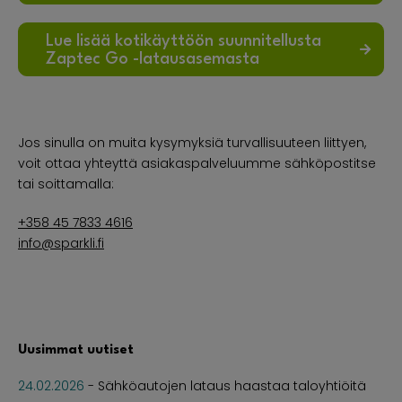
Lue lisää kotikäyttöön suunnitellusta
Zaptec Go -latausasemasta
Jos sinulla on muita kysymyksiä turvallisuuteen liittyen,
voit ottaa yhteyttä asiakaspalveluumme sähköpostitse
tai soittamalla:
+358 45 7833 4616
info@sparkli.fi
Uusimmat uutiset
24.02.2026
-
Sähköautojen lataus haastaa taloyhtiöitä