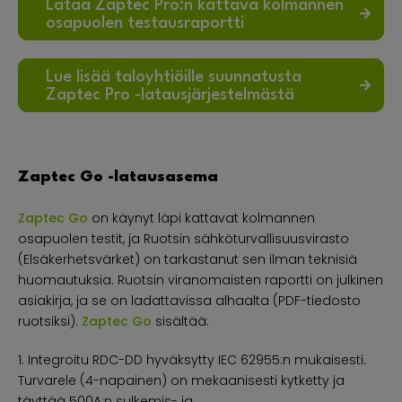
Lataa Zaptec Pro:n kattava kolmannen
osapuolen testausraportti
Lue lisää taloyhtiöille suunnatusta
Zaptec Pro -latausjärjestelmästä
Zaptec Go -latausasema
Zaptec Go
on käynyt läpi kattavat kolmannen
osapuolen testit, ja Ruotsin sähköturvallisuusvirasto
(Elsäkerhetsvärket) on tarkastanut sen ilman teknisiä
huomautuksia. Ruotsin viranomaisten raportti on julkinen
asiakirja, ja se on ladattavissa alhaalta (PDF-tiedosto
ruotsiksi).
Zaptec Go
sisältää:
1. Integroitu RDC-DD hyväksytty IEC 62955:n mukaisesti.
Turvarele (4-napainen) on mekaanisesti kytketty ja
täyttää 500A:n sulkemis- ja