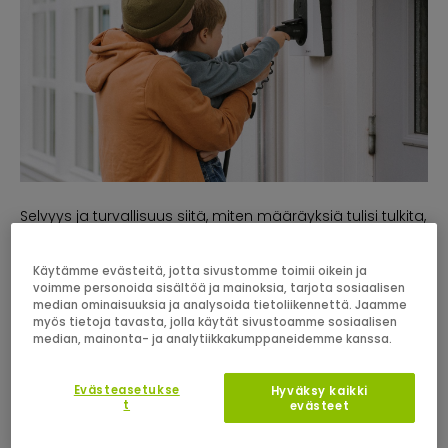
Selvyys ja turvallisuus siitä, miten määräyksiä tulisi tulkita,
on välttämätöntä asentajille ja kuluttajille. Zaptec
tulkitsee edelleen tiukasti voimassa olevia sääntöjä ja
Käytämme evästeitä, jotta sivustomme toimii oikein ja
määräyksiä. Tavoitteenamme on, että laturimme eivät
voimme personoida sisältöä ja mainoksia, tarjota sosiaalisen
median ominaisuuksia ja analysoida tietoliikennettä. Jaamme
vahingoita ihmisiä, ajoneuvoja tai omaisuutta.
myös tietoja tavasta, jolla käytät sivustoamme sosiaalisen
median, mainonta- ja analytiikkakumppaneidemme kanssa.
Zaptec Pro- latausasema
Evästeasetukse
Hyväksy kaikki
1. Integroitu johdonsuojakatkaisija (nimellisarvo 40 A),
t
evästeet
joka mahdollistaa asennuksen yhteiseen
virtapiirihaaraan, koska katkaisija varmistaa, että sekä