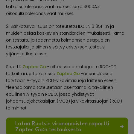
katkaisutoleranssivaatimukset sekä 3000A:n
oikosulkutoleranssivaatimukset.
2. Sähköturvallisuus on toteutettu IEC EN 61851-1:n ja
muiden asiaa koskevien standardien mukaisesti. Tämä
on testattu ja todennettu kolmannen osapuolen
testaajalla, ja siihen sisältyy eristyksen testaus
ylijännitetilanteissa.
Se, että
Zaptec Go
-laitteessa on integroitu RDC-DD,
tarkoittaa, että kaikissa
Zaptec Go
-asennuksissa
tarvitaan A-tyypin RCD-vikavirtasuoja laitteen eteen.
Yleensä tämä toteutetaan asentamalla tavallinen
edullinen A-tyypin RCBO, jossa yhdistyvät
johdonsuojakatkaisijan (MCB) ja vikavirtasuojan (RCD)
toiminnot.
Lataa Ruotsin viranomaisten raportti
Zaptec Go:n testauksesta