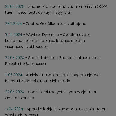
23.05.2025
-
Zaptec Pro saa tänä vuonna natiivin OCPP-
tuen – beta-testaus käynnistyy pian
28.11.2024
-
Zaptec Go jälleen testivoittajana
10.10.2024
-
Waybler Dynamic – Skaalautuva ja
kustannustehokas ratkaisu latauspisteiden
asennusvelvoitteeseen
22.08.2024
-
Sparkli toimittaa Zaptecin latauslaitteet
Polestarille Suomessa
11.06.2024
-
Aurinkolataus: amina ja Enegic tarjoavat
innovatiivisen ratkaisun kiinteistöille
22.05.2024
-
Sparkli aloittaa yhteistyön norjalaisen
aminan kanssa
17.04.2024
-
Sparkli allekirjoitti kumppanuussopimuksen
Wayblerin kanssa