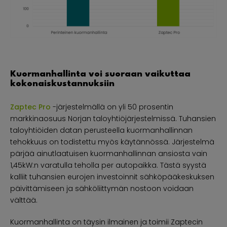
Kuormanhallinta voi suoraan vaikuttaa
kokonaiskustannuksiin
Zaptec Pro
-järjestelmällä on yli 50 prosentin
markkinaosuus Norjan taloyhtiöjärjestelmissä. Tuhansien
taloyhtiöiden datan perusteella kuormanhallinnan
tehokkuus on todistettu myös käytännössä. Järjestelmä
pärjää ainutlaatuisen kuormanhallinnan ansiosta vain
1,45kW:n varatulla teholla per autopaikka. Tästä syystä
kalliit tuhansien eurojen investoinnit sähköpääkeskuksen
päivittämiseen ja sähköliittymän nostoon voidaan
välttää.
Kuormanhallinta on täysin ilmainen ja toimii Zaptecin