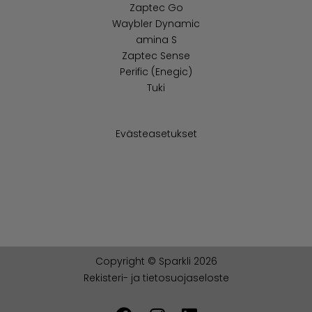
Zaptec Go
Waybler Dynamic
amina S
Zaptec Sense
Perific (Enegic)
Tuki
Evästeasetukset
Copyright © Sparkli 2026
Rekisteri- ja tietosuojaseloste