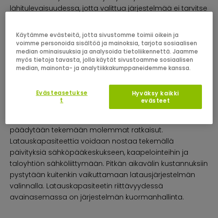
lähitulevaisuudessa, jotta valittua järjestelmää ei tarvitse
heti uusia tehokkaammaksi. Latausaseman lataustehon,
ominaisuuksien sekä kestävyyden lisäksi järjestelmän
Käytämme evästeitä, jotta sivustomme toimii oikein ja
skaalautuvuus on tärkeää, kun taloyhtiöön tulee lisää
voimme personoida sisältöä ja mainoksia, tarjota sosiaalisen
median ominaisuuksia ja analysoida tietoliikennettä. Jaamme
ladattavia autoja.
myös tietoja tavasta, jolla käytät sivustoamme sosiaalisen
median, mainonta- ja analytiikkakumppaneidemme kanssa.
Lataustarpeen kasvaessa voidaan monesti joutua
tilanteeseen, jossa latauskapasiteetti uhkaa loppua
Evästeasetukse
Hyväksy kaikki
kesken. Tällöin voidaan latauskuormaa rajoittaa
t
evästeet
tasapuolisesti kaikilta lataajilta tai sitten koko
järjestelmän latauskapasiteettia nostetaan. Monesti
päädytään tekemään molemmat ratkaisut.
Latauskapasiteettia voidaan nostaa tekemällä
päivityksiä sähköpääkeskukseen, kaapelointeihin ja
taloyhtiön sähköliittymään. Pitkän aikavälin kustannuksiin
pystytään kuitenkin vaikuttamaan latausjärjestelmän
valinnalla. Latauskapasiteetin riittävyydessä
avainasemassa on järjestelmän kuormanhallinta.