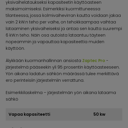
yksivaihelataukseksi kapasiteetin käyttöasteen
maksimoimiseksi. Esimerkiksi kuormittuneessa
tilanteessa, jossa kolmivaihevirran kautta voidaan jakaa
vain 2 kW:n teho per vaihe, on tehokkaampaa vaihtaa
lataaminen yksivaiheiseksi ja antaa sen kautta suurempi
6 kW:n teho. Näin osa autoista lataantuu täyteen
nopeammin ja vapauttaa kapasiteettia muiden
käyttöön.
Älykkään kuormanhallinnan ansiosta
Zaptec Pro
-
järjestelmä pääseekin yli 95 prosentin käyttöasteeseen.
Yön aikana ladatun sähkön määrässä tulee merkittävä
ero perinteisiin järjestelmiin verrattuna.
Esimerkkilaskelma – järjestelmän yön aikana lataama
sähkö
Vapaa kapasiteetti
50 kw