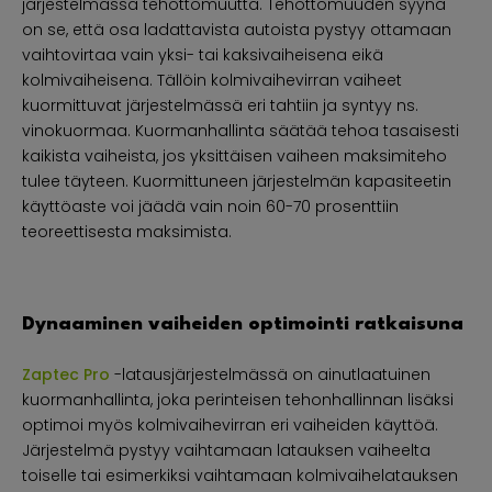
järjestelmässä tehottomuutta. Tehottomuuden syynä
on se, että osa ladattavista autoista pystyy ottamaan
vaihtovirtaa vain yksi- tai kaksivaiheisena eikä
kolmivaiheisena. Tällöin kolmivaihevirran vaiheet
kuormittuvat järjestelmässä eri tahtiin ja syntyy ns.
vinokuormaa. Kuormanhallinta säätää tehoa tasaisesti
kaikista vaiheista, jos yksittäisen vaiheen maksimiteho
tulee täyteen. Kuormittuneen järjestelmän kapasiteetin
käyttöaste voi jäädä vain noin 60-70 prosenttiin
teoreettisesta maksimista.
Dynaaminen vaiheiden optimointi ratkaisuna
Zaptec Pro
-latausjärjestelmässä on ainutlaatuinen
kuormanhallinta, joka perinteisen tehonhallinnan lisäksi
optimoi myös kolmivaihevirran eri vaiheiden käyttöä.
Järjestelmä pystyy vaihtamaan latauksen vaiheelta
toiselle tai esimerkiksi vaihtamaan kolmivaihelatauksen