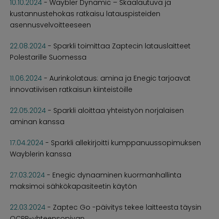
10.10.2024
-
Waybler Dynamic – Skaalautuva ja
kustannustehokas ratkaisu latauspisteiden
asennusvelvoitteeseen
22.08.2024
-
Sparkli toimittaa Zaptecin latauslaitteet
Polestarille Suomessa
11.06.2024
-
Aurinkolataus: amina ja Enegic tarjoavat
innovatiivisen ratkaisun kiinteistöille
22.05.2024
-
Sparkli aloittaa yhteistyön norjalaisen
aminan kanssa
17.04.2024
-
Sparkli allekirjoitti kumppanuussopimuksen
Wayblerin kanssa
27.03.2024
-
Enegic dynaaminen kuormanhallinta
maksimoi sähkökapasiteetin käytön
22.03.2024
-
Zaptec Go -päivitys tekee laitteesta täysin
OCPP-yhteensopivan