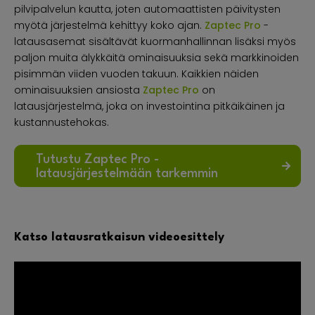
pilvipalvelun kautta, joten automaattisten päivitysten
myötä järjestelmä kehittyy koko ajan.
Zaptec Pro
-
latausasemat sisältävät kuormanhallinnan lisäksi myös
paljon muita älykkäitä ominaisuuksia sekä markkinoiden
pisimmän viiden vuoden takuun. Kaikkien näiden
ominaisuuksien ansiosta
Zaptec Pro
on
latausjärjestelmä, joka on investointina pitkäikäinen ja
kustannustehokas.
Tutustu Zaptec Pro -
latausjärjestelmään tarkemmin
Katso latausratkaisun videoesittely