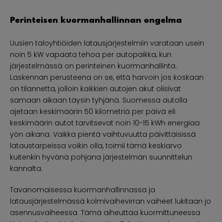
Perinteisen kuormanhallinnan ongelma
Uusien taloyhtiöiden latausjärjestelmiin varataan usein
noin 5 kW vapaata tehoa per autopaikka, kun
järjestelmässä on perinteinen kuormanhallinta.
Laskennan perusteena on se, että harvoin jos koskaan
on tilannetta, jolloin kaikkien autojen akut olisivat
samaan aikaan täysin tyhjänä. Suomessa autolla
ajetaan keskimäärin 50 kilometriä per päivä eli
keskimäärin autot tarvitsevat noin 10-15 kWh energiaa
yön aikana. Vaikka pientä vaihtuvuutta päivittäisissä
lataustarpeissa voikin olla, toimii tämä keskiarvo
kuitenkin hyvänä pohjana järjestelmän suunnittelun
kannalta.
Tavanomaisessa kuormanhallinnassa ja
latausjärjestelmässä kolmivaihevirran vaiheet lukitaan jo
asennusvaiheessa. Tämä aiheuttaa kuormittuneessa