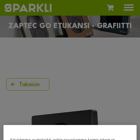
ZAPTEC GO ETUKANSI - GRAFIITTI
Takaisin
Käytämme evästeitä, jotta sivustomme toimii oikein ja