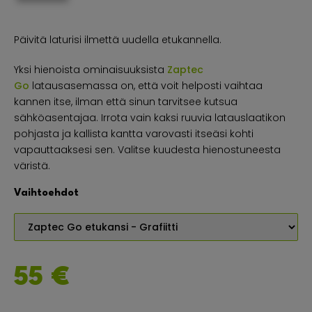
Päivitä laturisi ilmettä uudella etukannella.
Yksi hienoista ominaisuuksista
Zaptec
Go
latausasemassa on, että voit helposti vaihtaa
kannen itse, ilman että sinun tarvitsee kutsua
sähköasentajaa. Irrota vain kaksi ruuvia latauslaatikon
pohjasta ja kallista kantta varovasti itseäsi kohti
vapauttaaksesi sen. Valitse kuudesta hienostuneesta
väristä.
Vaihtoehdot
55 €