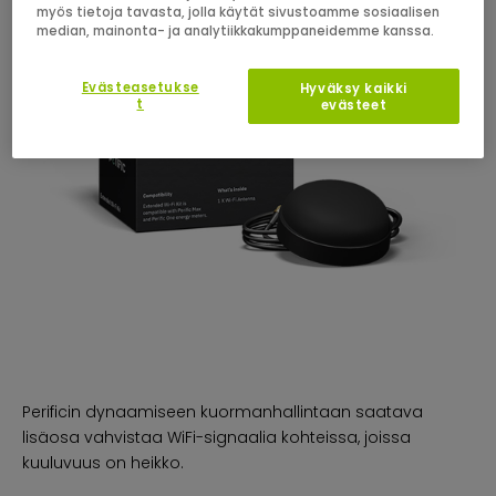
myös tietoja tavasta, jolla käytät sivustoamme sosiaalisen
median, mainonta- ja analytiikkakumppaneidemme kanssa.
Evästeasetukse
Hyväksy kaikki
t
evästeet
Perificin dynaamiseen kuormanhallintaan saatava
lisäosa vahvistaa WiFi-signaalia kohteissa, joissa
kuuluvuus on heikko.