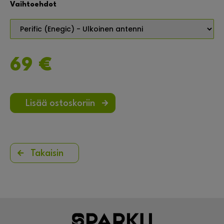
Vaihtoehdot
69 €
Lisää ostoskoriin
Takaisin