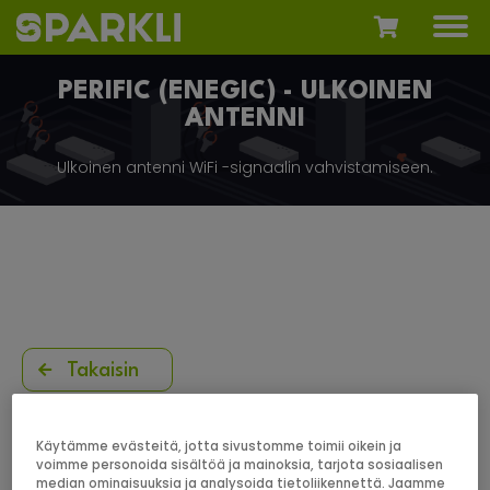
PERIFIC (ENEGIC) - ULKOINEN
ANTENNI
Ulkoinen antenni WiFi -signaalin vahvistamiseen.
Takaisin
Käytämme evästeitä, jotta sivustomme toimii oikein ja
voimme personoida sisältöä ja mainoksia, tarjota sosiaalisen
median ominaisuuksia ja analysoida tietoliikennettä. Jaamme