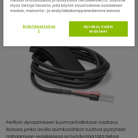
median ominaisuuksia ja analysoida tietoliikennettä. Jaamme
myös tietoja tavasta, jolla käytät sivustoamme sosiaalisen
median, mainonta- ja analytiikkakumppaneidemme kanssa.
Evästeasetukse
Hyväksy kaikki
t
evästeet
Perificin dynaamiseen kuormanhallintaan saatava
lisäosa, jonka avulla aurinkosähkön tuottoa pystytään
mittaamaan reaaliajassa ja hyödyntää tätä tietoa