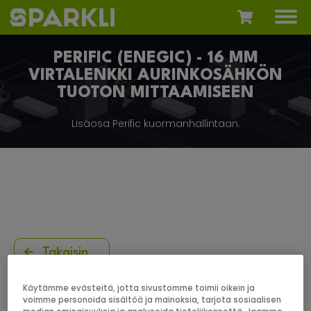
PERIFIC (ENEGIC) - 16 MM
VIRTALENKKI AURINKOSÄHKÖN
TUOTON MITTAAMISEEN
Lisäosa Perific kuormanhallintaan.
Takaisin
Käytämme evästeitä, jotta sivustomme toimii oikein ja
voimme personoida sisältöä ja mainoksia, tarjota sosiaalisen