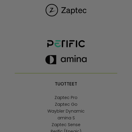
TUOTTEET
Zaptec Pro
Zaptec Go
Waybler Dynamic
amina S
Zaptec Sense
Perific (Enegic)