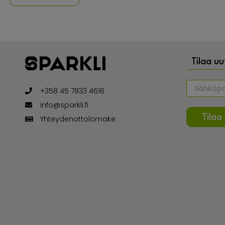
Tilaa uut
+358 45 7833 4616
info@sparkli.fi
Tilaa
Yhteydenottolomake