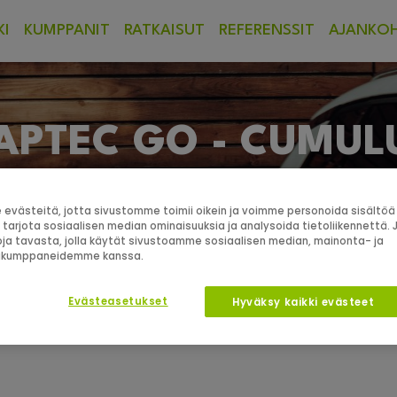
KI
KUMPPANIT
RATKAISUT
REFERENSSIT
AJANKOH
APTEC GO - CUMUL
 ja tyylikäs kotikäyttöön suunniteltu 22 kW tehoinen lataus
västeitä, jotta sivustomme toimii oikein ja voimme personoida sisältöä 
 tarjota sosiaalisen median ominaisuuksia ja analysoida tietoliikennettä
ja tavasta, jolla käytät sivustoamme sosiaalisen median, mainonta- ja
kakumppaneidemme kanssa.
Evästeasetukset
Hyväksy kaikki evästeet