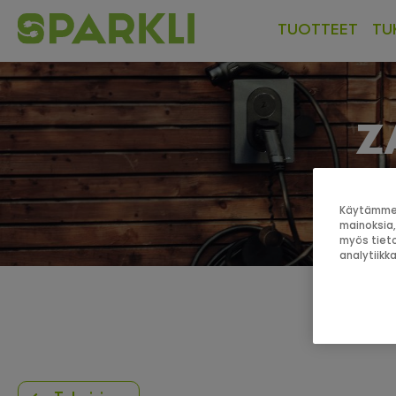
TUOTTEET
TU
Z
Pieni
Käytämme e
mainoksia,
myös tieto
analytiik