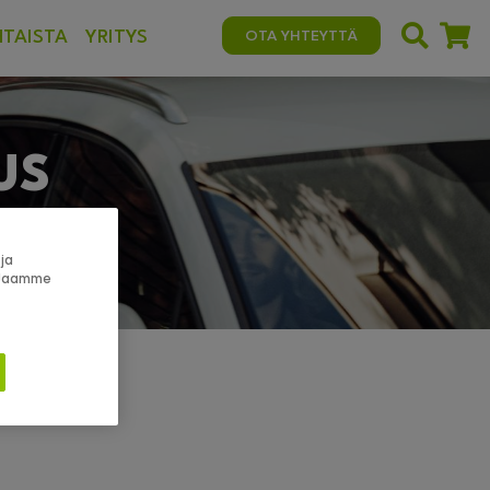
TAISTA
YRITYS
OTA YHTEYTTÄ
US
asema.
ja
. Jaamme