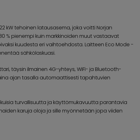
u 22 kW tehoinen latausasema, joka voitti Norjan
pa 80 % pienempi kuin markkinoiden muut vastaavat
sopivaksi kuudesta eri vaihtoehdosta. Laitteen Eco Mode -
enentää sähkölaskuasi.
i, täysin ilmainen 4G-yhteys, WiFi- ja Bluetooth-
aina ajan tasalla automaattisesti tapahtuvien
kuisia turvallisuutta ja käyttömukavuutta parantavia
aiden karuja oloja ja sille myönnetään jopa viiden