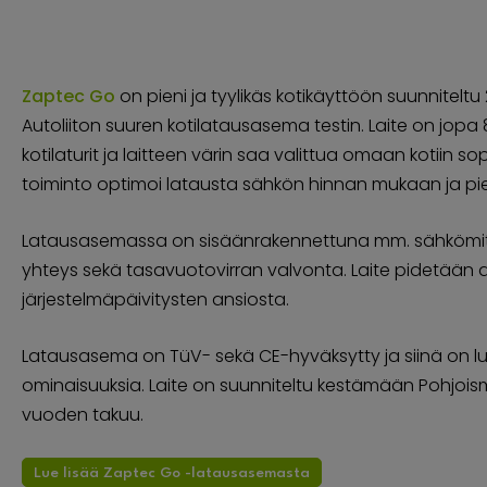
Zaptec Go
on pieni ja tyylikäs kotikäyttöön suunnitelt
Autoliiton suuren kotilatausasema testin. Laite on jo
kotilaturit ja laitteen värin saa valittua omaan kotiin 
toiminto optimoi latausta sähkön hinnan mukaan ja pi
Latausasemassa on sisäänrakennettuna mm. sähkömittar
yhteys sekä tasavuotovirran valvonta. Laite pidetään 
järjestelmäpäivitysten ansiosta.
Latausasema on TüV- sekä CE-hyväksytty ja siinä on lu
ominaisuuksia. Laite on suunniteltu kestämään Pohjoism
vuoden takuu.
Lue lisää Zaptec Go -latausasemasta